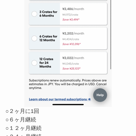
○２ヶ月に1回
○６ヶ月継続
○１２ヶ月継続